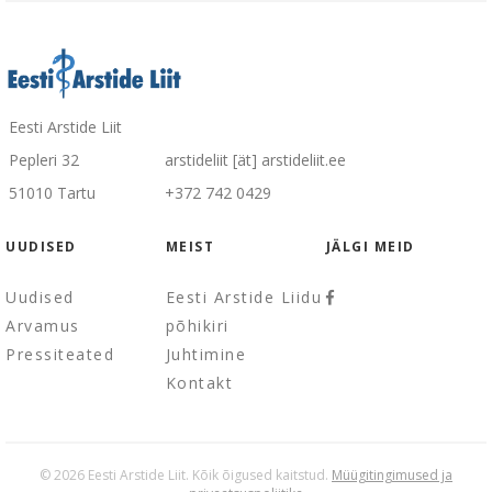
Eesti Arstide Liit
Pepleri 32
arstideliit [ät] arstideliit.ee
51010 Tartu
+372 742 0429
UUDISED
MEIST
JÄLGI MEID
Uudised
Eesti Arstide Liidu
Arvamus
põhikiri
Pressiteated
Juhtimine
Kontakt
© 2026 Eesti Arstide Liit. Kõik õigused kaitstud.
Müügitingimused ja