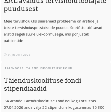
EAL avaldus tervishoiutöötajate
puudusest
Meie tervishoiu üks suuremaid probleeme on arstide ja
teiste tervishoiuspetsialistide puudus. Seetõttu töötavad
arstid sageli suure ülekoormusega, mis põhjustab
patsientide
9. JUUNI 2026
TÄIENDÕPE
TÄIENDUSKOOLITUSE FOND
Täienduskoolituse fondi
stipendiaadid
SA Arstide Täienduskoolituse Fond nõukogu otsustas
07.04.2026 anda välja 22 stipendiumi kogusummas 15 300