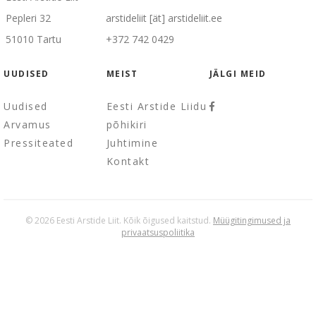
Pepleri 32
arstideliit [ät] arstideliit.ee
51010 Tartu
+372 742 0429
UUDISED
MEIST
JÄLGI MEID
Uudised
Eesti Arstide Liidu
Arvamus
põhikiri
Pressiteated
Juhtimine
Kontakt
© 2026 Eesti Arstide Liit. Kõik õigused kaitstud.
Müügitingimused ja
privaatsuspoliitika