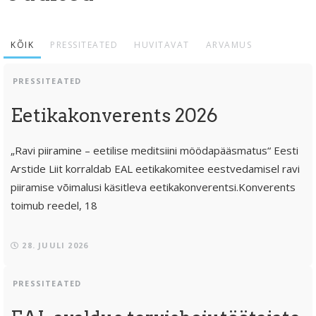
KÕIK
PRESSITEATED
HUVITAVAT
ARVAMUS
PRESSITEATED
Eetikakonverents 2026
„Ravi piiramine – eetilise meditsiini möödapääsmatus“ Eesti
Arstide Liit korraldab EAL eetikakomitee eestvedamisel ravi
piiramise võimalusi käsitleva eetikakonverentsi.Konverents
toimub reedel, 18
28. JUULI 2026
PRESSITEATED