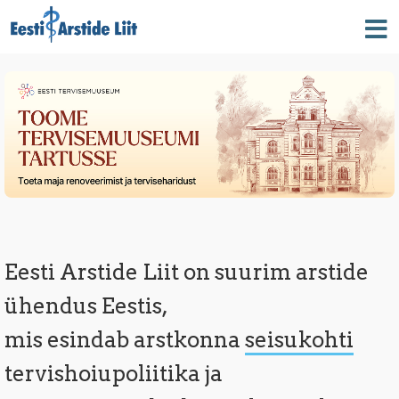
Eesti Arstide Liit on suurim arstide
ühendus Eestis,
mis esindab arstkonna
seisukohti
tervishoiupoliitika ja